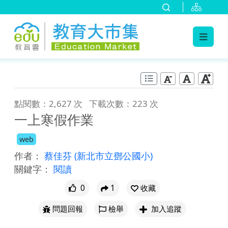
:::
跳到主要內容
:::
點閱數：2,627 次
下載次數：223 次
一上寒假作業
web
作者：
蔡佳芬
(新北市立鄧公國小)
關鍵字：
閱讀
0
1
收藏
問題回報
檢舉
加入追蹤