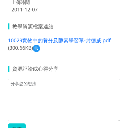
上傳時間
2011-12-07
教學資源檔案連結
10029實物中的養分及酵素學習單-封德威.pdf
(300.66KB)
預
覽
10029
實
資源評論或心得分享
物
中
的
養
分
及
酵
素
學
習
單-