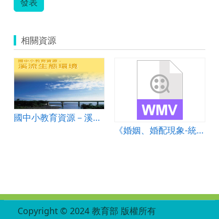
發表
封
德
威.pdf
相關資源
國中小教育資源－溪流生態環境
《婚姻、婚配現象-統計資料》影片
:::
Copyright © 2024 教育部 版權所有