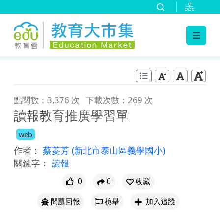
:::
跳到主要內容
:::
點閱數：3,376 次
下載次數：269 次
讀報教育推廣學習單
web
作者：
蔡菱芳
(新北市泰山區義學國小)
關鍵字：
讀報
0
0
收藏
問題回報
檢舉
加入追蹤