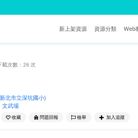
新上架資源
資源分類
We
下載次數：26 次
(新北市立深坑國小)
、
文武場
收藏
問題回報
檢舉
加入追蹤