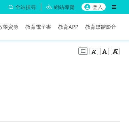
全站搜尋
網站導覽
登入
b教學資源
教育電子書
教育APP
教育媒體影音