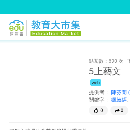
:::
跳到主要內容
:::
點閱數：690 次
5上藝文
web
提供者：
陳芬蘭
關鍵字：
鑼鼓經
0
0