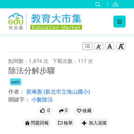
:::
跳到主要內容
:::
點閱數：1,874 次
下載次數：117 次
除法分解步驟
web
作者：
黃琳惠
(新北市立海山國小)
關鍵字：
小數除法
0
0
收藏
問題回報
檢舉
加入追蹤