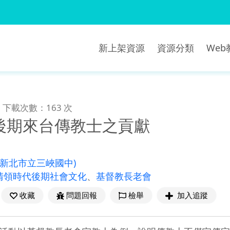
新上架資源
資源分類
We
下載次數：163 次
後期來台傳教士之貢獻
(新北市立三峽國中)
清領時代後期社會文化
、
基督教長老會
收藏
問題回報
檢舉
加入追蹤