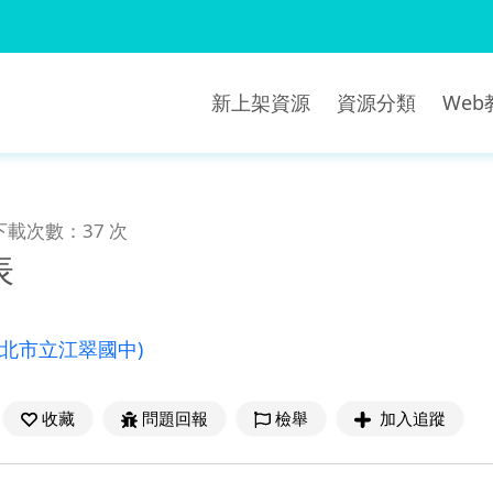
新上架資源
資源分類
We
下載次數：37 次
表
新北市立江翠國中)
收藏
問題回報
檢舉
加入追蹤