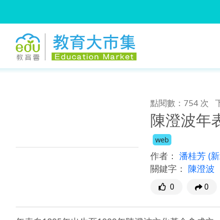
:::
跳到主要內容
:::
點閱數：754 次
陳澄波年
web
作者：
潘桂芳
(
關鍵字：
陳澄波
0
0