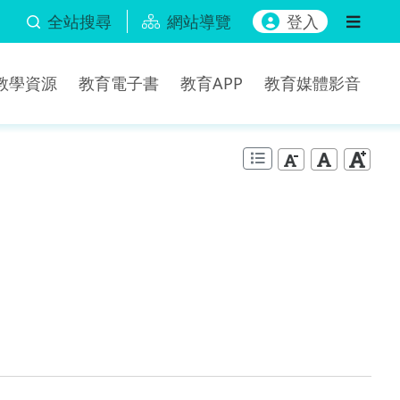
全站搜尋
網站導覽
登入
b教學資源
教育電子書
教育APP
教育媒體影音