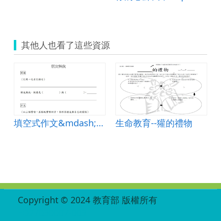
其他人也看了這些資源
填空式作文&mdash;朋友與我
生命教育--獾的禮物
:::
Copyright © 2024 教育部 版權所有
ED27030007-003