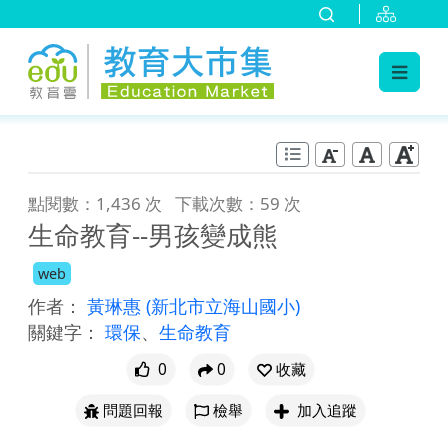
:::
跳到主要內容
:::
點閱數：1,436 次
下載次數：59 次
生命教育--男孩變成熊
web
作者：
黃琳惠
(新北市立海山國小)
關鍵字：
環保
、
生命教育
0
0
收藏
問題回報
檢舉
加入追蹤