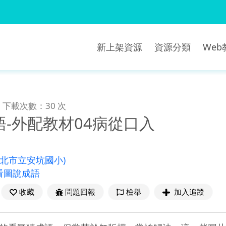
新上架資源
資源分類
We
下載次數：30 次
-外配教材04病從口入
新北市立安坑國小)
看圖說成語
收藏
問題回報
檢舉
加入追蹤