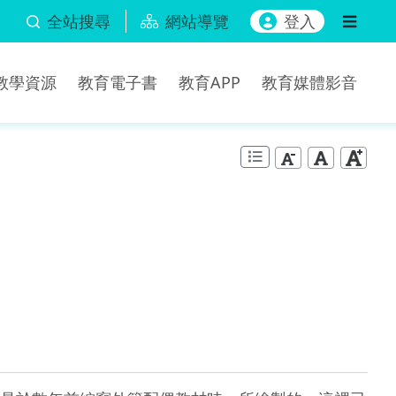
全站搜尋
網站導覽
登入
b教學資源
教育電子書
教育APP
教育媒體影音