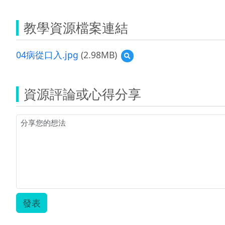
教學資源檔案連結
04病從口入.jpg
(2.98MB)
預
覽
04
病
資源評論或心得分享
從
口
入.jpg
發表