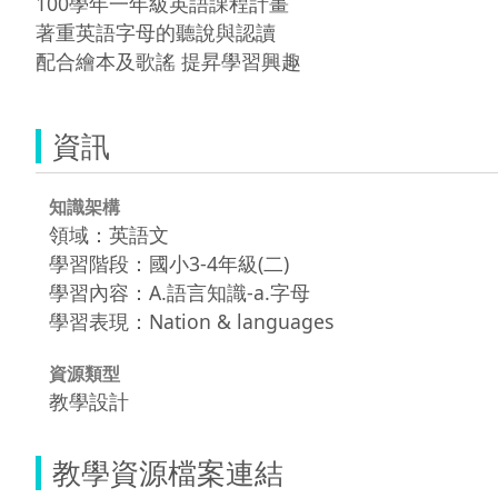
100學年一年級英語課程計畫

著重英語字母的聽說與認讀

配合繪本及歌謠 提昇學習興趣
資訊
知識架構
領域：英語文
學習階段：國小3-4年級(二)
學習內容：A.語言知識-a.字母
學習表現：Nation & languages
資源類型
教學設計
教學資源檔案連結