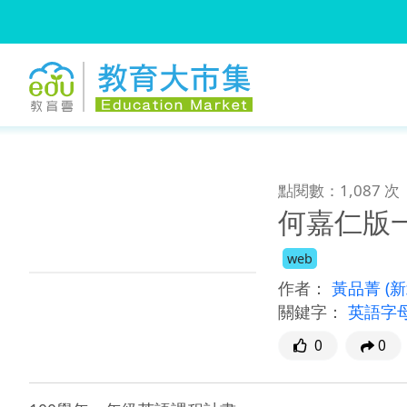
:::
跳到主要內容
:::
點閱數：1,087 次
何嘉仁版
web
作者：
黃品菁
(
關鍵字：
英語字
0
0