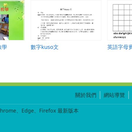
教學
數字kuso文
英語字母
關於我們
網站導覽
ome、Edge、Firefox 最新版本
-004