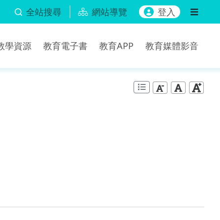
全站搜尋
網站導覽
登入
b教學資源
教育電子書
教育APP
教育媒體影音