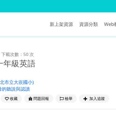
新上架資源
資源分類
We
下載次數：50 次
一年級英語
新北市立大崁國小)
母的聽說與認讀
收藏
問題回報
檢舉
加入追蹤