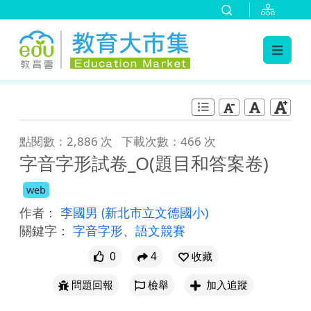
:::
跳到主要內容
:::
點閱數：2,886 次
下載次數：466 次
字音字形試卷_O(題目和答案卷)
web
作者：
李國男
(新北市立文德國小)
關鍵字：
字音字形
、
語文競賽
0
4
收藏
問題回報
檢舉
加入追蹤