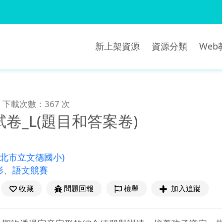
新上架資源
資源分類
We
下載次數：367 次
卷_L(題目和答案卷)
新北市立文德國小)
形
、
語文競賽
收藏
問題回報
檢舉
加入追蹤