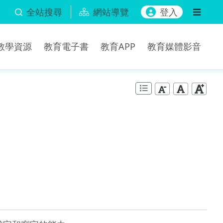
全站搜尋
網站導覽
登入
b教學資源
教育電子書
教育APP
教育媒體影音