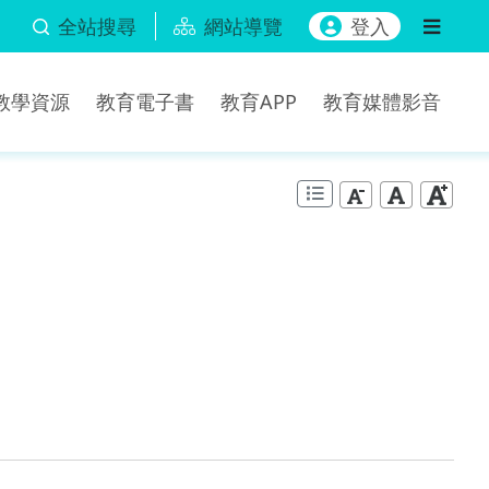
全站搜尋
網站導覽
登入
b教學資源
教育電子書
教育APP
教育媒體影音