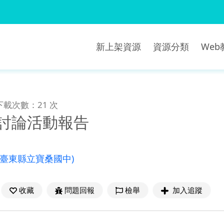
新上架資源
資源分類
We
下載次數：21 次
-討論活動報告
(臺東縣立寶桑國中)
收藏
問題回報
檢舉
加入追蹤