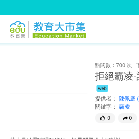
:::
跳到主要內容
:::
點閱數：700 次
拒絕霸凌
web
提供者：
陳佩庭
關鍵字：
霸凌
0
0