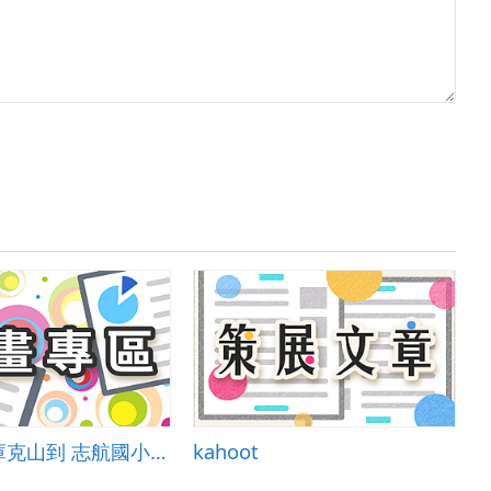
從紐西蘭庫克山到 志航國小升旗台
kahoot