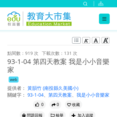
:::
跳到主要內容
:::
點閱數：919 次
下載次數：131 次
93-1-04 第四天教案 我是小小音樂
家
web
提供者：
黃韻竹
(南投縣久美國小)
關鍵字：
93-1-04
、
第四天教案
、
我是小小音樂家
0
0
收藏
問題回報
檢舉
加入追蹤