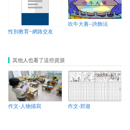
討海的故事
吹牛大賽--誇飾法
性別教育~網路交友
其他人也看了這些資源
作文-人物描寫
作文-郊遊