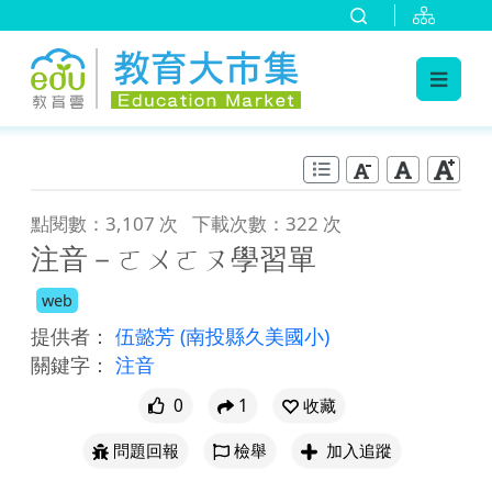
:::
跳到主要內容
:::
點閱數：3,107 次
下載次數：322 次
注音－ㄛㄨㄛㄡ學習單
web
提供者：
伍懿芳
(南投縣久美國小)
關鍵字：
注音
0
1
收藏
問題回報
檢舉
加入追蹤