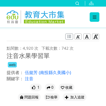
:::
跳到主要內容
:::
點閱數：4,920 次
下載次數：742 次
注音水果學習單
web
提供者：
伍懿芳
(南投縣久美國小)
關鍵字：
注音
1
0
收藏
問題回報
檢舉
加入追蹤