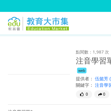
:::
跳到主要內容
:::
點閱數：1,987 次
注音學習
web
提供者：
伍懿芳
關鍵字：
注音學
0
0