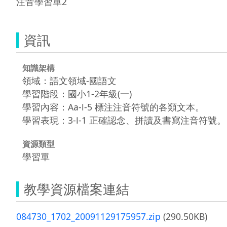
注音學習單2
資訊
知識架構
領域：語文領域-國語文
學習階段：國小1-2年級(一)
學習內容：Aa-Ⅰ-5 標注注音符號的各類文本。
學習表現：3-Ⅰ-1 正確認念、拼讀及書寫注音符號。
資源類型
學習單
教學資源檔案連結
084730_1702_20091129175957.zip
(290.50KB)