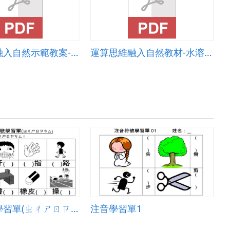
運算思維融入自然示範教案-奇妙的電路-電流急急棒
運算思維融入自然教材-水溶液的導電度
注音符號學習單(ㄓㄔㄕㄖㄗㄘㄙ)
注音學習單1