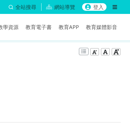
全站搜尋
網站導覽
登入
b教學資源
教育電子書
教育APP
教育媒體影音