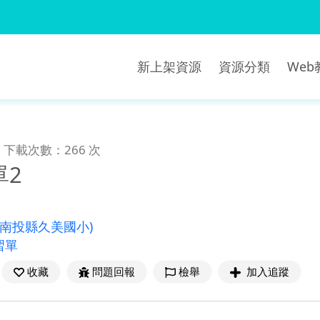
新上架資源
資源分類
We
下載次數：266 次
單2
(南投縣久美國小)
習單
收藏
問題回報
檢舉
加入追蹤