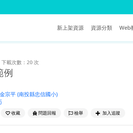
新上架資源
資源分類
We
下載次數：20 次
範例
^金宗平
(南投縣忠信國小)
巧
收藏
問題回報
檢舉
加入追蹤