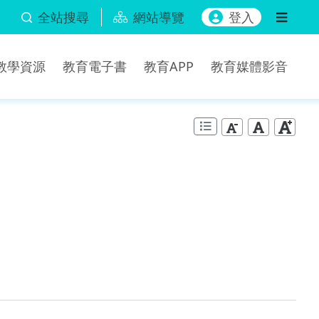
全站搜尋
網站導覽
登入
b教學資源
教育電子書
教育APP
教育媒體影音