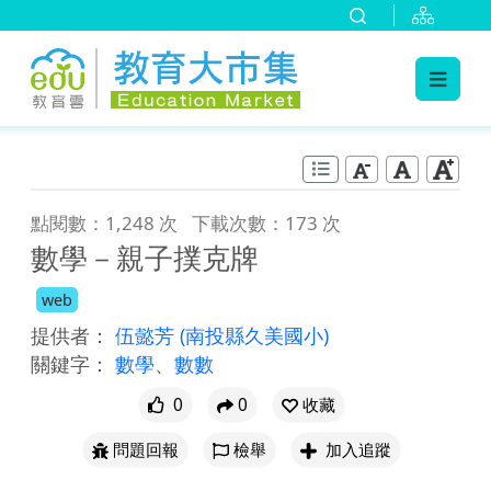
:::
跳到主要內容
:::
點閱數：1,248 次
下載次數：173 次
數學－親子撲克牌
web
提供者：
伍懿芳
(南投縣久美國小)
關鍵字：
數學
、
數數
0
0
收藏
問題回報
檢舉
加入追蹤