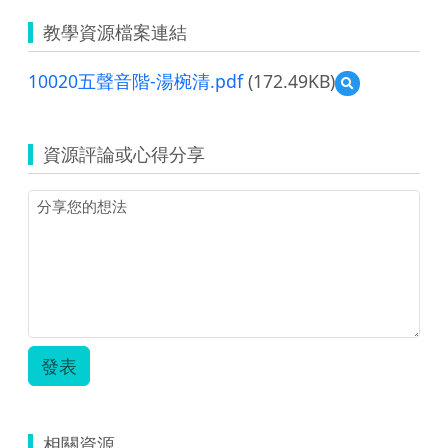
教學資源檔案連結
10020五聲音階-湯椀清.pdf
(172.49KB)
預
覽
10020
五
資源評論或心得分享
聲
音
階-
湯
椀
清.pdf
發表
相關資源