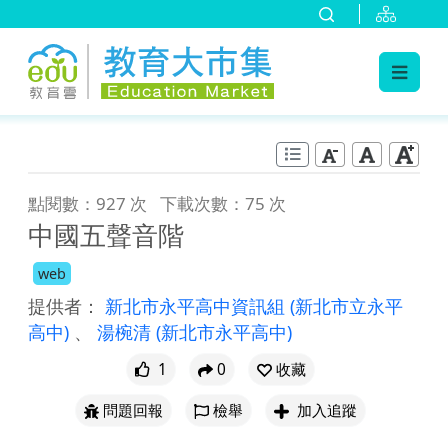
:::
跳到主要內容
:::
點閱數：927 次
下載次數：75 次
中國五聲音階
web
提供者：
新北市永平高中資訊組
(新北市立永平
高中)
、
湯椀清
(新北市永平高中)
1
0
收藏
問題回報
檢舉
加入追蹤