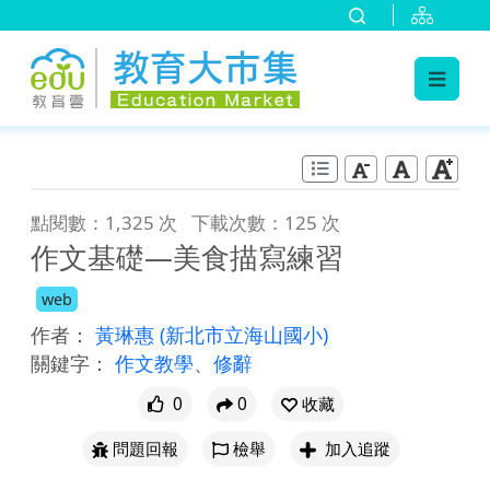
:::
跳到主要內容
:::
點閱數：1,325 次
下載次數：125 次
作文基礎—美食描寫練習
web
作者：
黃琳惠
(新北市立海山國小)
關鍵字：
作文教學
、
修辭
0
0
收藏
問題回報
檢舉
加入追蹤