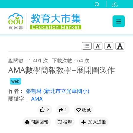
:::
跳到主要內容
:::
點閱數：1,401 次
下載次數：64 次
AMA數學簡報教學--展開圖製作
web
作者：
張凱琳
(新北市立光華國小)
關鍵字：
AMA
2
1
收藏
問題回報
檢舉
加入追蹤