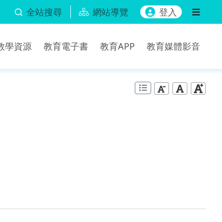
全站搜尋
網站導覽
登入
b教學資源
教育電子書
教育APP
教育媒體影音