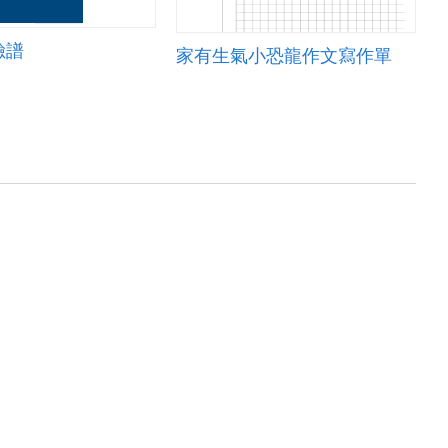
臉譜
家有生氣小恐龍作文寫作單