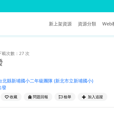
新上架資源
資源分類
We
下載次數：27 次
發
度台北縣新埔國小二年級團隊
(新北市立新埔國小)
出發
收藏
問題回報
檢舉
加入追蹤