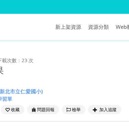
新上架資源
資源分類
We
下載次數：23 次
果
(新北市立仁愛國小)
學習單
收藏
問題回報
檢舉
加入追蹤