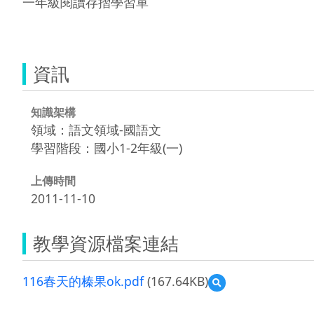
一年級閱讀存摺學習單

資訊
知識架構
領域：語文領域-國語文
學習階段：國小1-2年級(一)
上傳時間
2011-11-10
教學資源檔案連結
116春天的榛果ok.pdf
(167.64KB)
預
覽
116