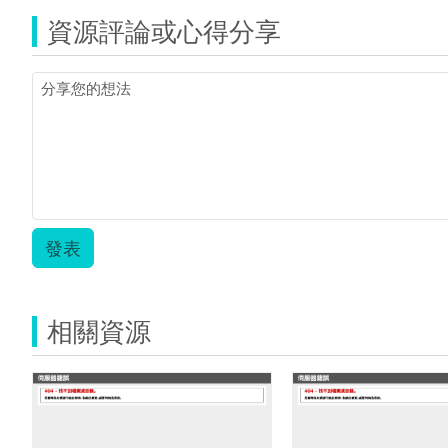
春
資源評論或心得分享
天
的
榛
果
ok.pdf
發表
相關資源