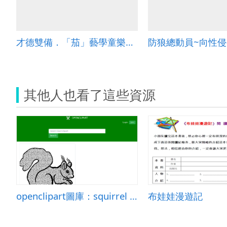
才德雙備．「茄」藝學童樂悠悠
防狼總動員~向性
其他人也看了這些資源
openclipart圖庫：squirrel - lineart
布娃娃漫遊記