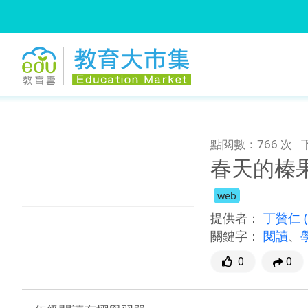
:::
跳到主要內容
:::
點閱數：766 次
春天的榛
web
提供者：
丁贊仁
關鍵字：
閱讀
、
0
0