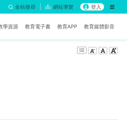
全站搜尋
網站導覽
登入
b教學資源
教育電子書
教育APP
教育媒體影音