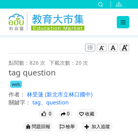
:::
跳到主要內容
:::
點閱數：826 次
下載次數：20 次
tag question
web
作者：
林受蓮
(新北市立林口國中)
關鍵字：
tag
、
question
0
0
收藏
問題回報
檢舉
加入追蹤