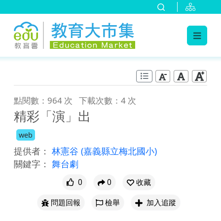
:::
跳到主要內容
:::
點閱數：964 次
下載次數：4 次
精彩「演」出
web
提供者：
林憲谷
(嘉義縣立梅北國小)
關鍵字：
舞台劇
0
0
收藏
問題回報
檢舉
加入追蹤