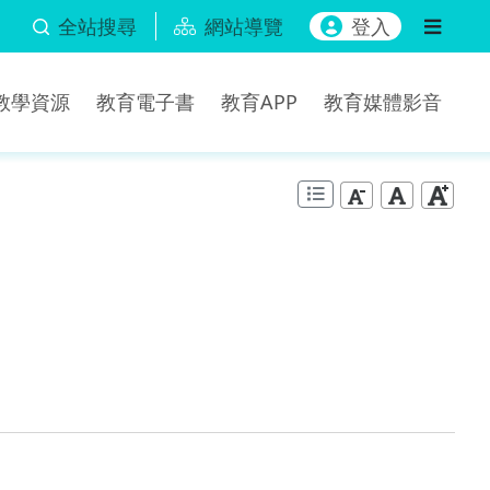
全站搜尋
網站導覽
登入
b教學資源
教育電子書
教育APP
教育媒體影音