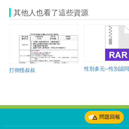
其他人也看了這些資源
性別多元─性別認
打倒怪叔叔
:::
問題回報