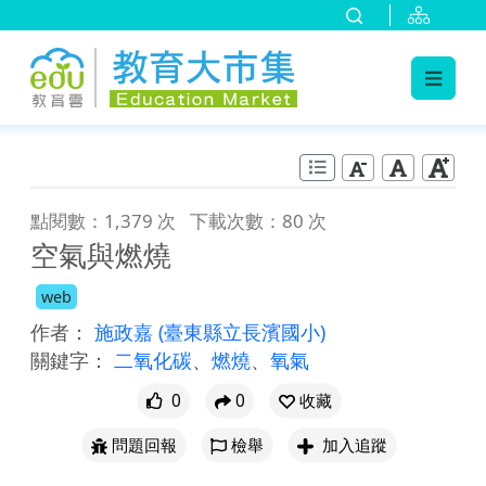
:::
跳到主要內容
:::
點閱數：1,379 次
下載次數：80 次
空氣與燃燒
web
作者：
施政嘉
(臺東縣立長濱國小)
關鍵字：
二氧化碳
、
燃燒
、
氧氣
0
0
收藏
問題回報
檢舉
加入追蹤