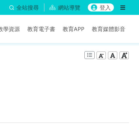
全站搜尋
網站導覽
登入
b教學資源
教育電子書
教育APP
教育媒體影音