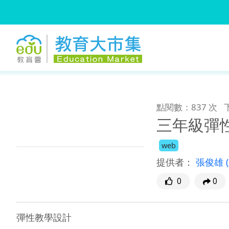
:::
跳到主要內容
:::
點閱數：837 次
三年級彈
web
提供者：
張俊雄
0
0
彈性教學設計