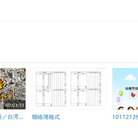
00:03:35
【台灣文化】爆米香／台湾ポン菓子（中文版）
聯絡簿格式