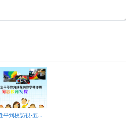
1011212性平到校訪視-五甲國小(音汝)