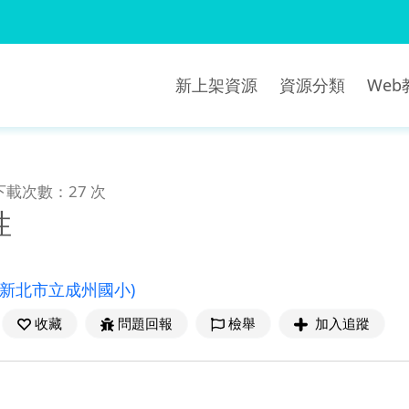
新上架資源
資源分類
We
下載次數：27 次
性
(新北市立成州國小)
收藏
問題回報
檢舉
加入追蹤