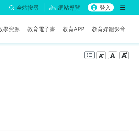
全站搜尋
網站導覽
登入
b教學資源
教育電子書
教育APP
教育媒體影音