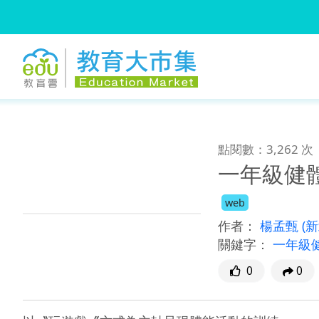
:::
跳到主要內容
:::
點閱數：3,262 次
一年級健
web
作者：
楊孟甄
(
關鍵字：
一年級
0
0