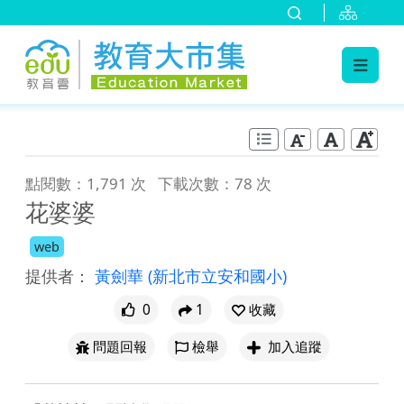
:::
跳到主要內容
:::
點閱數：1,791 次
下載次數：78 次
花婆婆
web
提供者：
黃劍華
(新北市立安和國小)
0
1
收藏
問題回報
檢舉
加入追蹤