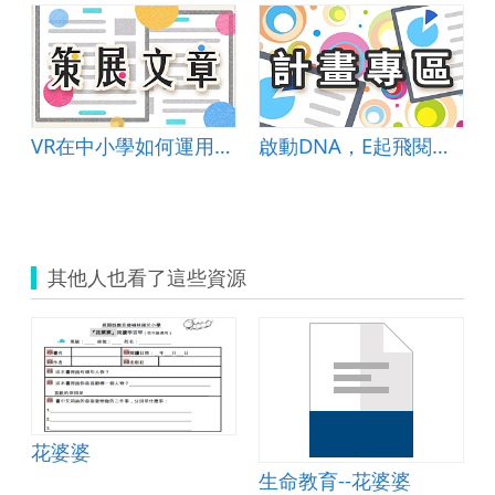
VR在中小學如何運用才會有效教學
啟動DNA，E起飛閱世界趣
韻文課程教案
其他人也看了這些資源
花婆婆
生命教育--花婆婆