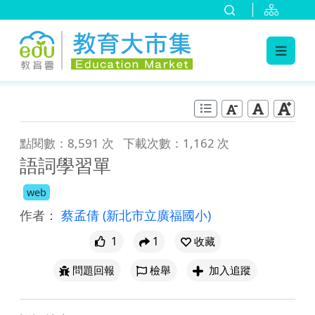
:::
跳到主要內容
:::
點閱數：8,591 次
下載次數：1,162 次
語詞學習單
web
作者：
蔡孟倩
(新北市立廣福國小)
1
1
收藏
問題回報
檢舉
加入追蹤