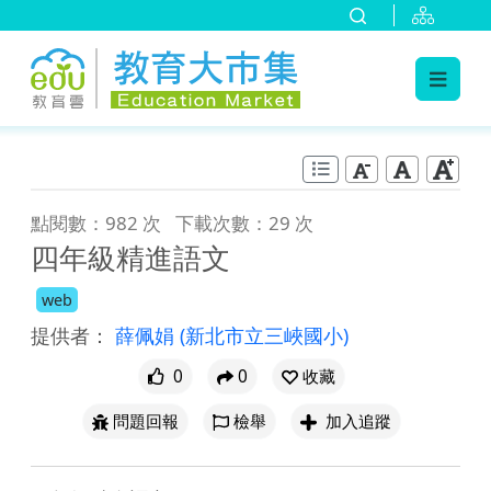
:::
跳到主要內容
:::
點閱數：982 次
下載次數：29 次
四年級精進語文
web
提供者：
薛佩娟
(新北市立三峽國小)
0
0
收藏
問題回報
檢舉
加入追蹤