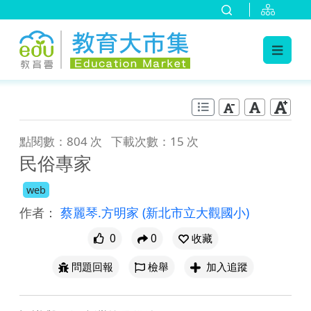
:::
跳到主要內容
:::
點閱數：804 次
下載次數：15 次
民俗專家
web
作者：
蔡麗琴.方明家
(新北市立大觀國小)
0
0
收藏
問題回報
檢舉
加入追蹤