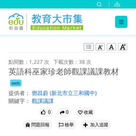
:::
跳到主要內容
:::
點閱數：1,227 次
下載次數：38 次
英語科巫家珍老師觀課議課教材
web
提供者：
鄧昌蔚
(新北市立三和國中)
關鍵字：
觀課議課
0
0
收藏
問題回報
檢舉
加入追蹤