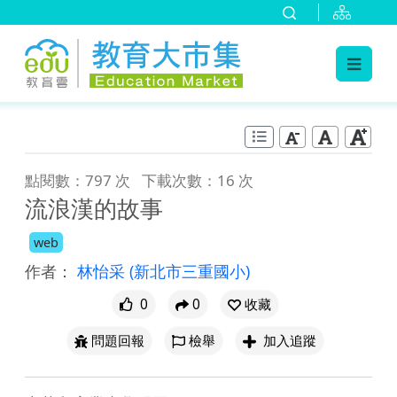
:::
跳到主要內容
:::
點閱數：797 次
下載次數：16 次
流浪漢的故事
web
作者：
林怡采
(新北市三重國小)
0
0
收藏
問題回報
檢舉
加入追蹤