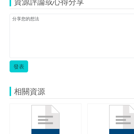
資源評論或心得分享
國
文
延
伸
閱
讀
書
目.pdf
發表
相關資源