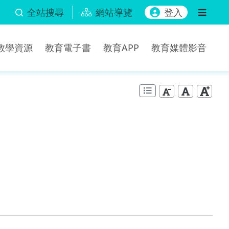
全站搜尋
網站導覽
登入
b教學資源
教育電子書
教育APP
教育媒體影音