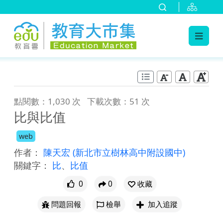
:::
跳到主要內容
:::
點閱數：1,030 次
下載次數：51 次
比與比值
web
作者：
陳天宏
(新北市立樹林高中附設國中)
關鍵字：
比
、
比值
0
0
收藏
問題回報
檢舉
加入追蹤