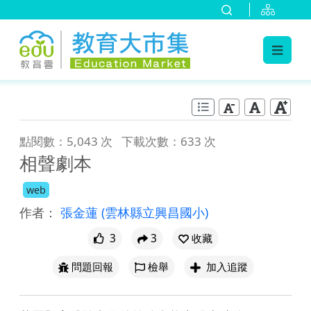
:::
跳到主要內容
:::
點閱數：5,043 次
下載次數：633 次
相聲劇本
web
作者：
張金蓮
(雲林縣立興昌國小)
3
3
收藏
問題回報
檢舉
加入追蹤