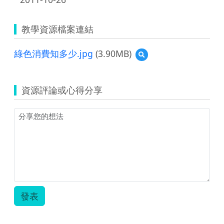
教學資源檔案連結
綠色消費知多少.jpg
(3.90MB)
預
覽
綠
色
資源評論或心得分享
消
費
知
多
少.jpg
發表