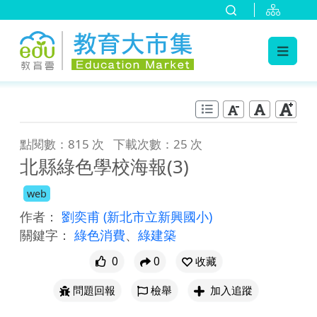
:::
跳到主要內容
:::
點閱數：815 次
下載次數：25 次
北縣綠色學校海報(3)
web
作者：
劉奕甫
(新北市立新興國小)
關鍵字：
綠色消費
、
綠建築
0
0
收藏
問題回報
檢舉
加入追蹤