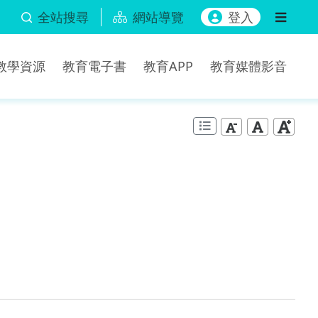
全站搜尋
網站導覽
登入
b教學資源
教育電子書
教育APP
教育媒體影音