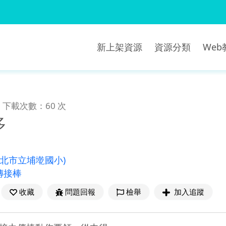
新上架資源
資源分類
We
下載次數：60 次
多
新北市立埔墘國小)
傳接棒
收藏
問題回報
檢舉
加入追蹤