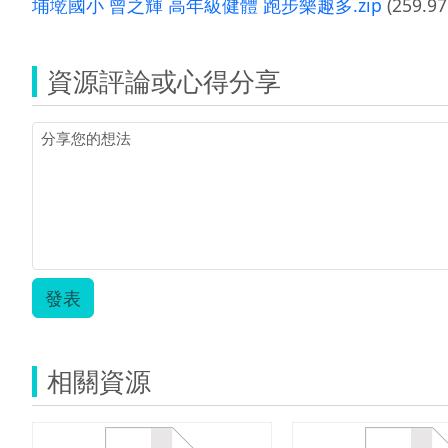
埔墘國小 曾之輝 高年級健體 跑步樂趣多.zip
(259.97
資源評論或心得分享
發表
相關資源