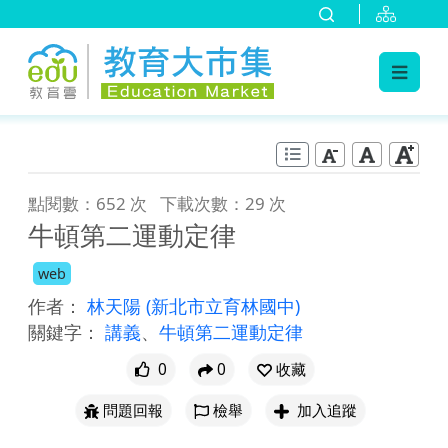
:::
跳到主要內容
:::
點閱數：652 次
下載次數：29 次
牛頓第二運動定律
web
作者：
林天陽
(新北市立育林國中)
關鍵字：
講義
、
牛頓第二運動定律
0
0
收藏
問題回報
檢舉
加入追蹤