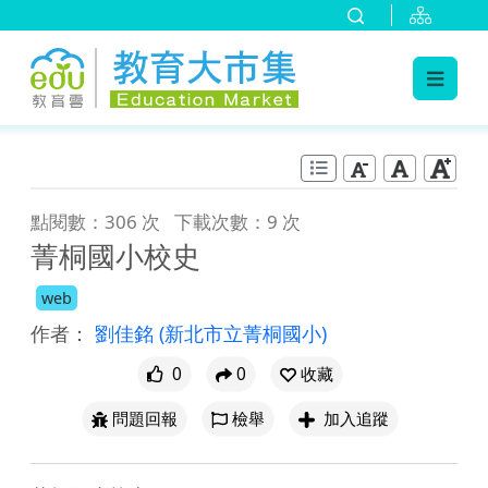
:::
跳到主要內容
:::
點閱數：306 次
下載次數：9 次
菁桐國小校史
web
作者：
劉佳銘
(新北市立菁桐國小)
0
0
收藏
問題回報
檢舉
加入追蹤