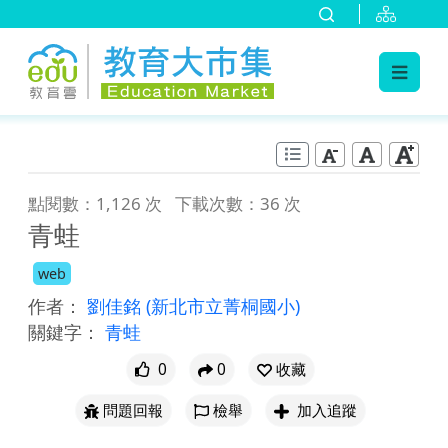
:::
跳到主要內容
:::
點閱數：1,126 次
下載次數：36 次
青蛙
web
作者：
劉佳銘
(新北市立菁桐國小)
關鍵字：
青蛙
0
0
收藏
問題回報
檢舉
加入追蹤