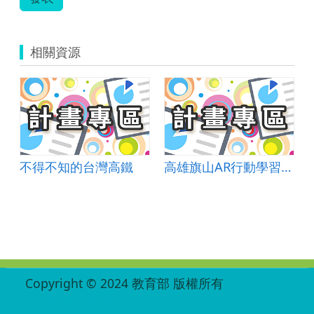
相關資源
螺)
不得不知的台灣高鐵
高雄旗山AR行動學習暨跨校移動挑戰
:::
Copyright © 2024 教育部 版權所有
ED27030007-004