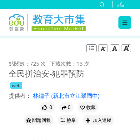
:::
跳到主要內容
:::
點閱數：725 次
下載次數：13 次
全民拼治安-犯罪預防
web
提供者：
林繡子
(新北市立江翠國中)
0
0
收藏
問題回報
檢舉
加入追蹤