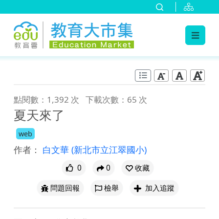
:::
跳到主要內容
:::
點閱數：1,392 次
下載次數：65 次
夏天來了
web
作者：
白文華
(新北市立江翠國小)
0
0
收藏
問題回報
檢舉
加入追蹤