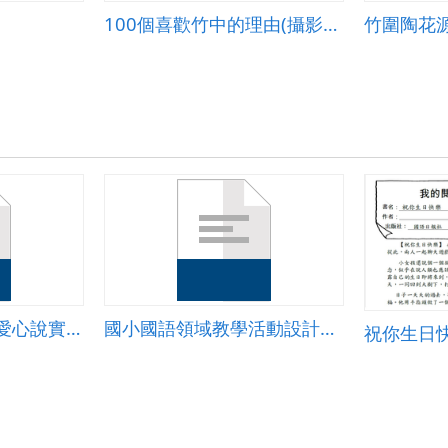
100個喜歡竹中的理由(攝影篇)
竹圍陶花源
愛自己愛別人-「用愛心說實話」學習單
國小國語領域教學活動設計─熊奶奶的信
祝你生日