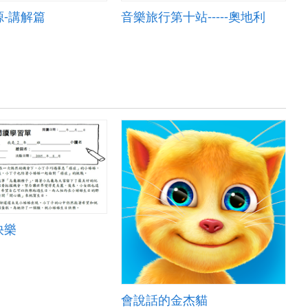
-講解篇
音樂旅行第十站-----奧地利
快樂
會說話的金杰貓