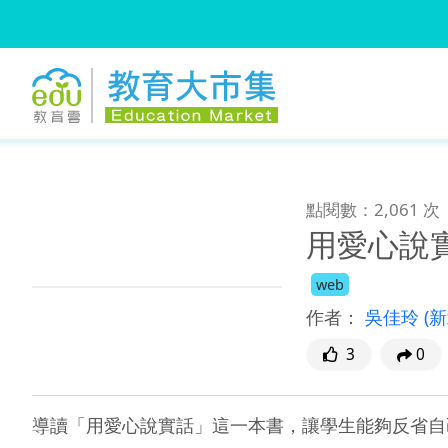
:::
跳到主要內容
:::
點閱數：2,061 次
用愛心說
web
作者：
吳佳玲
(
3
0
導讀「用愛心說實話」這一本書，讓學生能夠反省自