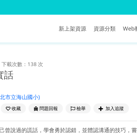
新上架資源
資源分類
We
下載次數：138 次
實話
新北市立海山國小)
收藏
問題回報
檢舉
加入追蹤
己曾說過的謊話，學會勇於認錯，並體認溝通的技巧，嘗