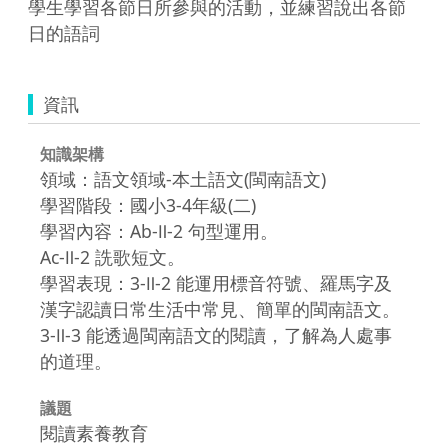
學生學習各節日所參與的活動，並練習說出各節
日的語詞
資訊
知識架構
領域：語文領域-本土語文(閩南語文)
學習階段：國小3-4年級(二)
學習內容：Ab-Ⅱ-2 句型運用。
Ac-Ⅱ-2 詵歌短文。
學習表現：3-Ⅱ-2 能運用標音符號、羅馬字及
漢字認讀日常生活中常見、簡單的閩南語文。
3-Ⅱ-3 能透過閩南語文的閱讀，了解為人處事
的道理。
議題
閱讀素養教育