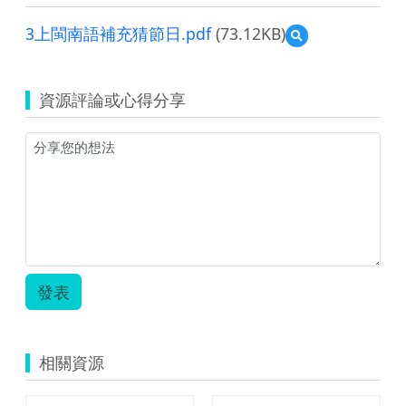
3上閩南語補充猜節日.pdf
(73.12KB)
預
覽
3
上
資源評論或心得分享
閩
南
語
補
充
猜
節
日.pdf
發表
相關資源