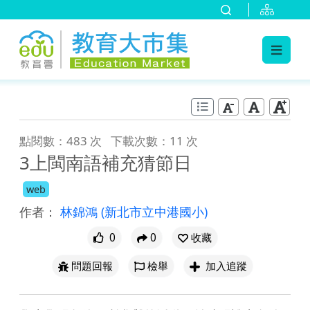
:::
跳到主要內容
:::
點閱數：483 次
下載次數：11 次
3上閩南語補充猜節日
web
作者：
林錦鴻
(新北市立中港國小)
0
0
收藏
問題回報
檢舉
加入追蹤