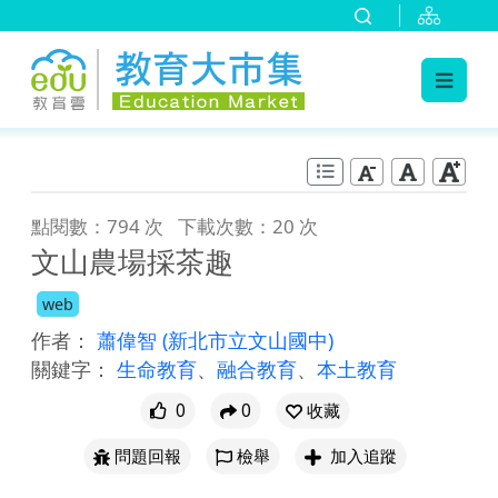
:::
跳到主要內容
:::
點閱數：794 次
下載次數：20 次
文山農場採茶趣
web
作者：
蕭偉智
(新北市立文山國中)
關鍵字：
生命教育
、
融合教育
、
本土教育
0
0
收藏
問題回報
檢舉
加入追蹤