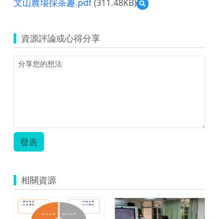
文山農場採茶趣.pdf
(311.48KB)
預
覽
文
山
資源評論或心得分享
農
場
採
茶
趣.pdf
發表
相關資源